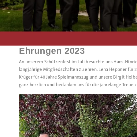
Ehrungen 2023
An unserem Schützenfest im Juli besuchte uns Hans-Hinric
langjährige Mitgliedschaften zu ehren. Lena Heppner für 
Krüger für 40 Jahre Spielmannszug und unsere Birgit Helbe
ganz herzlich und bedanken uns für die jahrelange Treue 