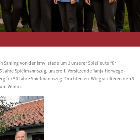
h Sahling von der kmv_stade um 3 unserer Spielleute für
25 Jahre Spielmannszug, unsere 1. Vorsitzende Tanja Horwege-
rg für 50 Jahre Spielmannszug Drochtersen. Wir gratulieren den 3
zum Verein.