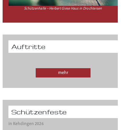
Schützenhalle – Herbert Giese Haus in Drochtersen
Auftritte
mehr
Schützenfeste
in Kehdingen 2026