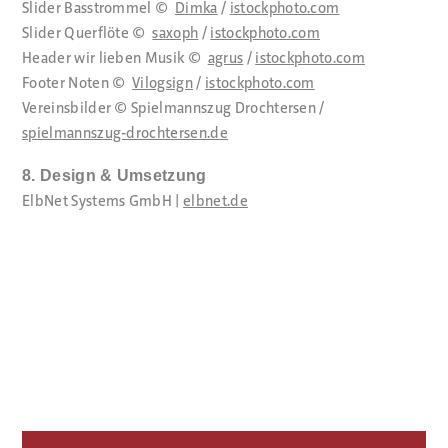
Slider Basstrommel ©
Dimka
/
istockphoto.com
Slider Querflöte ©
saxoph
/
istockphoto.com
Header wir lieben Musik ©
agrus
/
istockphoto.com
Footer Noten ©
Vilogsign
/
istockphoto.com
Vereinsbilder © Spielmannszug Drochtersen /
spielmannszug-drochtersen.de
8. Design & Umsetzung
ElbNet Systems GmbH |
elbnet.de